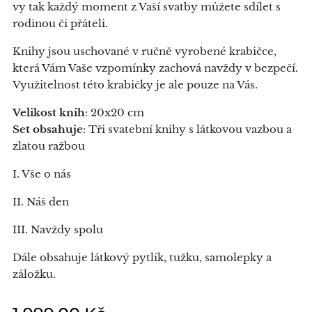
vy tak každý moment z Vaší svatby můžete sdílet s
rodinou či přáteli.
Knihy jsou uschované v ručně vyrobené krabičce,
která Vám Vaše vzpomínky zachová navždy v bezpečí.
Využitelnost této krabičky je ale pouze na Vás.
Velikost knih
: 20x20 cm
Set obsahuje
: Tři svatební knihy s látkovou vazbou a
zlatou ražbou
I. Vše o nás
II. Náš den
III. Navždy spolu
Dále obsahuje látkový pytlík, tužku, samolepky a
záložku.