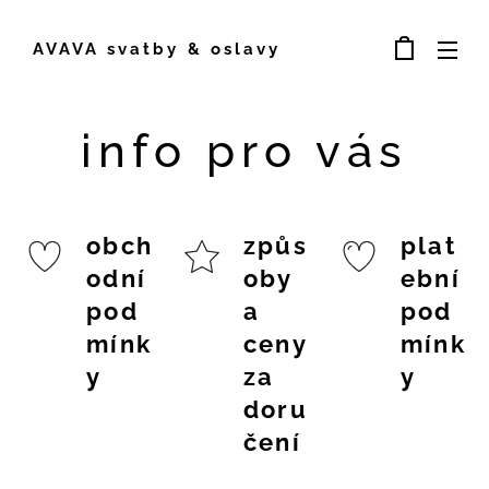
AVAVA svatby & oslavy
info pro vás
obch
způs
plat
odní
oby
ební
pod
a
pod
mínk
ceny
mínk
y
za
y
doru
čení