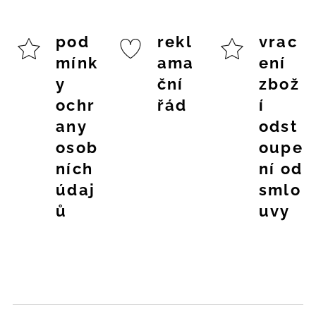
pod
rekl
vrac
mínk
ama
ení
y
ční
zbož
ochr
řád
í
any
odst
osob
oupe
ních
ní od
údaj
smlo
ů
uvy